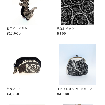
龍のぬいぐるみ
妖怪缶バッジ
¥12,000
¥500
ネコポーチ
【カメレオン柄】がま口ポー
チ
¥4,500
¥4,500