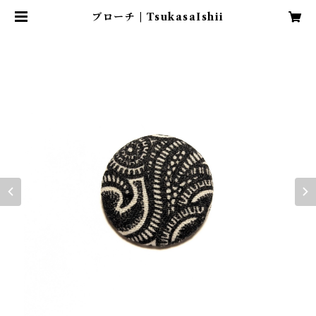
ブローチ | TsukasaIshii