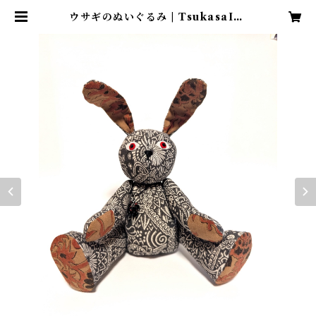
ウサギのぬいぐるみ | TsukasaIsh
ii