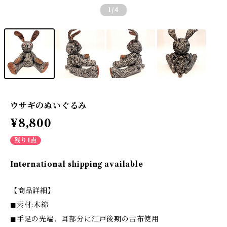
1
/4
ウサギのぬいぐるみ
¥8,800
残り1点
International shipping available
【商品詳細】
◼素材:木綿
◼手足の先端、耳部分に江戸後期の古布使用