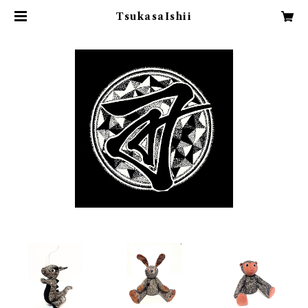
TsukasaIshii